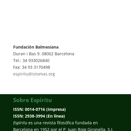
Fundación Balmesiana
Duran i Bas 9. 08002 Barcelona
Tel.: 34 933026840
Fax: 34 93 3170498
espiritu@istomas.org
Sobre Espíritu
ISSN: 0014-0716 (Impresa)
ISSN: 2938-3994 (En línea)
Espíritu
es una revista filosófica fundada en
Barcelona en 1952 por el P. Juan Roig Gironella, S.J.