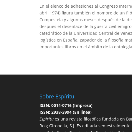
En el elenco de adhesiones al Congreso Inter
abril 1974) figura también el nombre de un filó
Compostela y algunos meses después de la de B
después el desenlace de la guerra civil emig
catedrático de la Universidad Central de Vene
logística en España, zapador de la filosofía ma
importantes libros en el ámbito de la ontología y
Sobre Espíritu
ISSN: 0014-0716 (Impresa)
ISSN: 2938-3994 (En línea)
Espíritu
es una revista filosófica fundada en Ba
Roig Gironella, S.J. Es editada semestralmente po