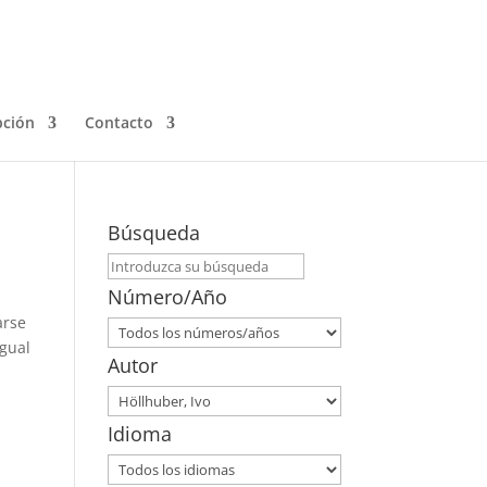
pción
Contacto
Búsqueda
Número/Año
arse
igual
Autor
Idioma