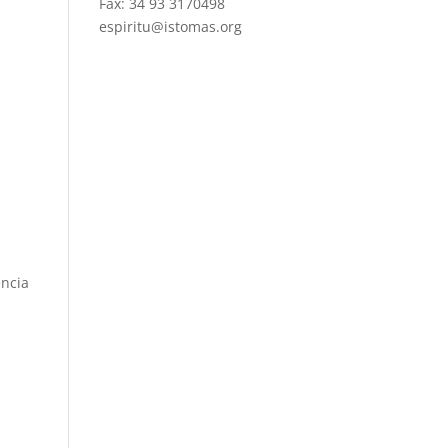
Fax: 34 93 3170498
espiritu@istomas.org
encia