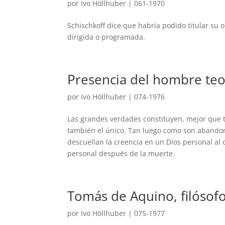
por
Ivo Höllhuber
|
061-1970
Schischkoff dice que habría podido titular su o
dirigida o programada.
Presencia del hombre teot
por
Ivo Höllhuber
|
074-1976
Las grandes verdades constituyen, mejor que to
también el único. Tan luego como son abandona
descuellan la creencia en un Dios personal al 
personal después de la muerte.
Tomás de Aquino, filósofo
por
Ivo Höllhuber
|
075-1977