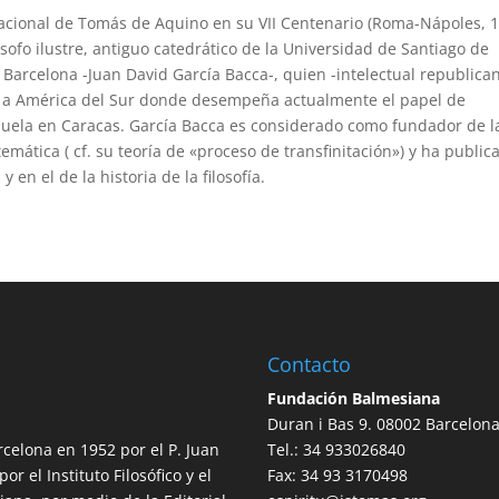
nacional de Tomás de Aquino en su VII Centenario (Roma-Nápoles, 
sofo ilustre, antiguo catedrático de la Universidad de Santiago de
arcelona -Juan David García Bacca-, quien -intelectual republica
ró a América del Sur donde desempeña actualmente el papel de
zuela en Caracas. García Bacca es considerado como fundador de l
temática ( cf. su teoría de «proceso de transfinitación») y ha public
 en el de la historia de la filosofía.
Contacto
Fundación Balmesiana
Duran i Bas 9. 08002 Barcelon
rcelona en 1952 por el P. Juan
Tel.: 34 933026840
r el Instituto Filosófico y el
Fax: 34 93 3170498