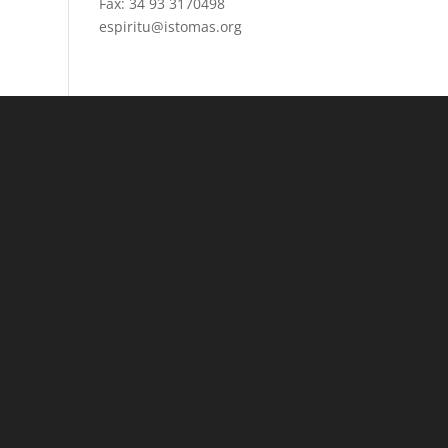
Fax: 34 93 3170498
espiritu@istomas.org
a