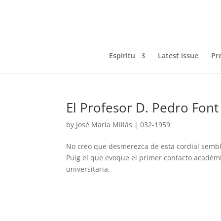
Espiritu
Latest issue
Pr
El Profesor D. Pedro Font
by
José María Millás
|
032-1959
No creo que desmerezca de esta cordial sembla
Puig el que evoque el primer contacto académi
universitaria.