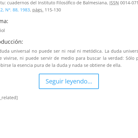
itu: cuadernos del Instituto Filosófico de Balmesiana,
ISSN
0014-071
2, Nº. 88, 1983
,
págs.
115-130
ma:
ñol
oducción:
uda universal no puede ser ni real ni metódica. La duda univer
 vivirse, ni puede servir de medio para buscar la verdad: Sólo
birse la esencia pura de la duda y nada se obtiene de ella.
Seguir leyendo...
_related]