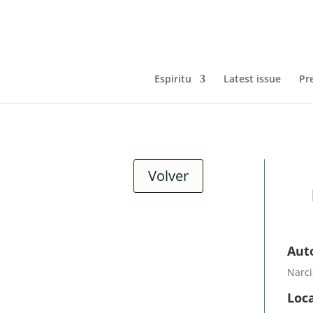
Espiritu
Latest issue
Pr
Volver
Aut
Narci
Loca