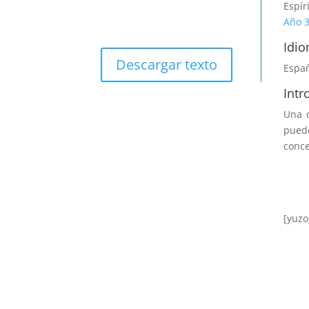
Espír
Año 3
Idio
Descargar texto
Espa
Intr
Una d
puede
conce
[yuzo