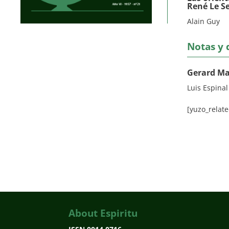
René Le Se
Alain Guy
Notas y
Gerard Ma
Luis Espinal
[yuzo_relate
About Espiritu