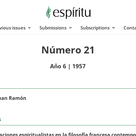
vious issues
Submissions
Subscriptions
Conta
Número 21
Año 6 | 1957
Juan Ramón
s
aciones espiritualistas en la filosofía francesa contemp