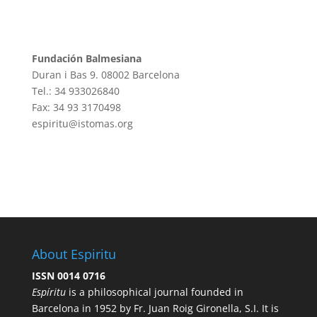
Fundación Balmesiana
Duran i Bas 9. 08002 Barcelona
Tel.: 34 933026840
Fax: 34 93 3170498
espiritu@istomas.org
About Espiritu
ISSN 0014 0716
Espíritu
is a philosophical journal founded in
Barcelona in 1952 by Fr. Juan Roig Gironella, S.I. It is