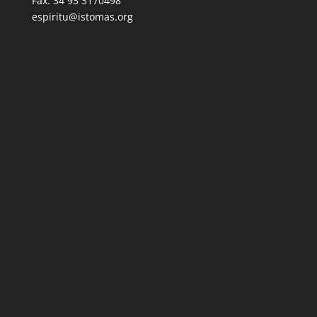
Fax: 34 93 3170498
espiritu@istomas.org