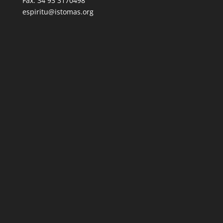
Fax: 34 93 3170498
espiritu@istomas.org