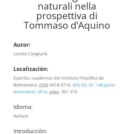
naturali nella
prospettiva di
Tommaso d’Aquino
Autor:
Lorella Congiunti
Localización:
Espíritu: cuadernos del Instituto Filosófico de
Balmesiana,
ISSN
0014-0716,
Año 63, Nº. 148 (julio-
diciembre), 2014
,
págs.
301-315
Idioma:
Italiano
Introducción: