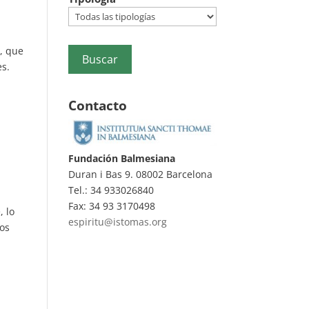
7, que
es.
Contacto
Fundación Balmesiana
Duran i Bas 9. 08002 Barcelona
Tel.: 34 933026840
Fax: 34 93 3170498
, lo
espiritu@istomas.org
mos