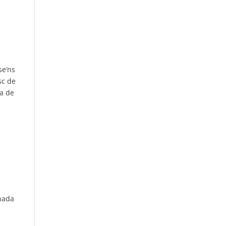
l
se’ns
sc de
na de
 nada