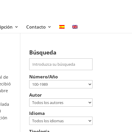
ipción
Contacto
Búsqueda
Número/Año
al de
ecibió
tubre
Autor
ulada
0
Idioma
ción
Tipología