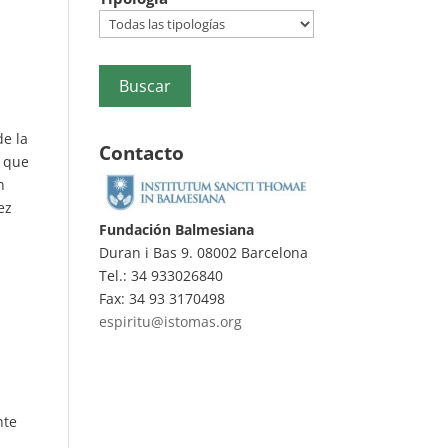
de la
Contacto
, que
n
ez
Fundación Balmesiana
Duran i Bas 9. 08002 Barcelona
Tel.: 34 933026840
Fax: 34 93 3170498
espiritu@istomas.org
nte