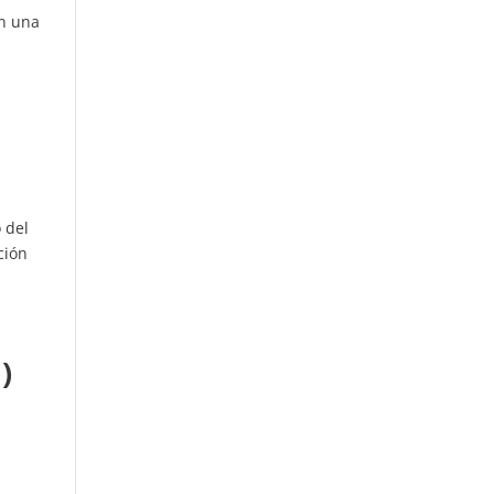
en una
 del
ción
)