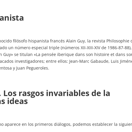
panista
ocido filósofo hispanista francés Alain Guy, la revista Philosophie 
cado un número especial triple (números XII-XIII-XIV de 1986-87-88)
n Guy» se titulan «La pensée iberique dans son histoire et dans so
acados investigadores; entre ellos: Jean-Marc Gabaude, Luis Jimén
entosa y Juan Pegueroles.
. Los rasgos invariables de la
as ideas
omo aparece en los primeros diálogos, podemos establecer la siguie