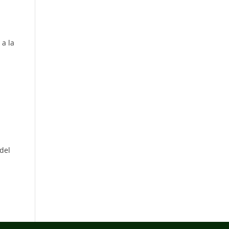
 a la
 del