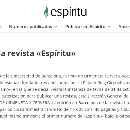
o
Números publicados
Publicar en Espíritu
Suscr
a revista «Espíritu»
 de la Universidad de Barcelona, Fermín de Urmeneta Cervera, voc
Balmesiana», fundado tres años antes por el P. Juan Roig Gironella, r
ismo», en la que se decía: «Vista la instancia de fecha de 31 de oc
ta autorización para publicar una revista, esta Dirección General de
N DE URMENETA Y CERVERA; la edición en Barcelona de la revista tit
iodicidad trimestral, formato de 17 X 25 cms. 48 páginas y 1.50
quel mismo trimestre el primer número de «Espíritu», bajo la direc