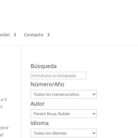
pción
Contacto
Búsqueda
Número/Año
a ti
Autor
es
Idioma
sobre
el