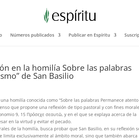
o
Números publicados
Publicar en Espíritu
Suscri
ión en la homilía Sobre las palabras
ismo” de San Basilio
a una homilía conocida como “Sobre las palabras Permanece atento 
enso que propone una reflexión de tipo pastoral y con fines moral
onomio 9, 15 Πρόσεχε σεαυτῶ, y en el que se explaya acerca de la
ar en la virtud y evitar el pecado.
rales de la homilía, busca probar que San Basilio, en su reflexión 
 limita exclusivamente al ámbito moral, sino que también abarca 