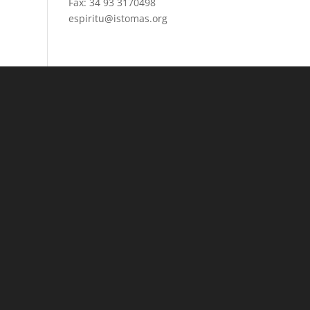
Fax: 34 93 3170498
espiritu@istomas.org
a