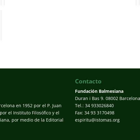
Contacto
Fundación Balmesiana
Duran i Bas 9. 08002 Barcelon
rcelona en 1952 por el P. Juan
Tel.: 34 933026840
r el Instituto Filosófico y el
Fax: 34 93 3170498
ana, por medio de la Editorial
espiritu@istomas.org