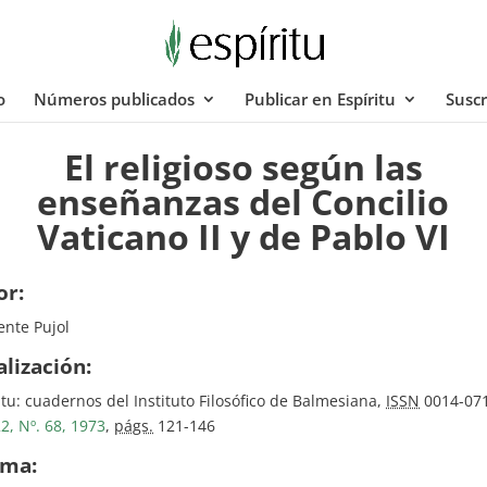
o
Números publicados
Publicar en Espíritu
Suscr
El religioso según las
enseñanzas del Concilio
Vaticano II y de Pablo VI
or:
nte Pujol
alización:
itu: cuadernos del Instituto Filosófico de Balmesiana,
ISSN
0014-071
2, Nº. 68, 1973
,
págs.
121-146
oma: