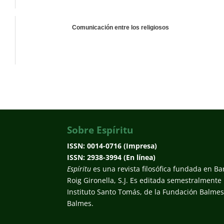
Comunicación entre los religiosos
Sobre Espíritu
ISSN: 0014-0716 (Impresa)
ISSN: 2938-3994 (En línea)
Espíritu
es una revista filosófica fundada en Ba
Roig Gironella, S.J. Es editada semestralmente po
Instituto Santo Tomás, de la Fundación Balmesi
Balmes.