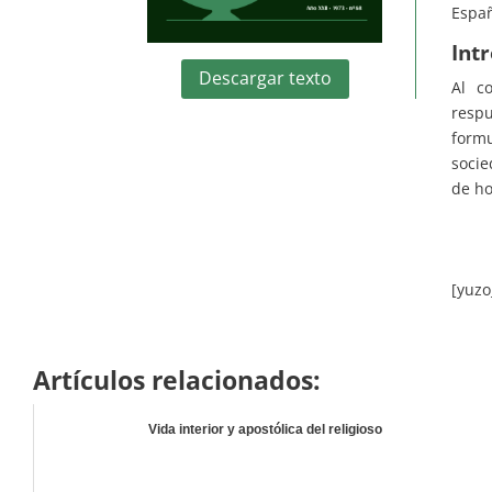
Espa
Int
Descargar texto
Al c
respu
formu
socie
de ho
[yuzo
Artículos relacionados:
Vida interior y apostólica del religioso