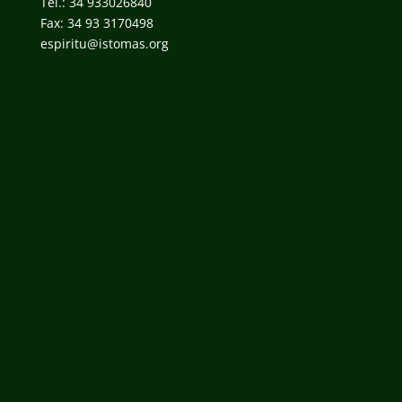
Tel.: 34 933026840
Fax: 34 93 3170498
espiritu@istomas.org