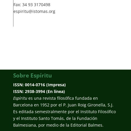
Fax: 34 93 3170498
espiritu@istomas.org
Sobre Espíritu
ISSN: 0014-0716 (Impresa)
ISSN: 2938-3994 (En línea)
Espíritu
es una revista filosófica fundada en
Barcelona en 1952 por el P. Juan Roig Gironella, S.J.
Es editada semestralmente por el Instituto Filosófico
y el Instituto Santo Tomás, de la Fundación
Balmesiana, por medio de la Editorial Balmes.