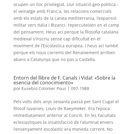
ocupen un lloc privilegiat. Llur situació geo-politica -
el veinatge amb Franc;a, les relacions comercials
amb els estats de la canea mediterrania, l’expansió
militar vers Italia i Bizanci- repercuteixen en el camp
del pensament. Heus aci perque la filosofia catalana
medieval s’inscriu sense cap dificultat en el
moviment de l’Escolastica europea. I heus ací també
perque els nous corrents del Renaixement arriben
abans a Catalunya que no pas a Castella.
Entorn del llibre de F. Canals i Vidal: «Sobre la
esencia del conocimiento»
por
Eusebio Colomer Pous
|
097-1988
Pels volts dels anys seixanta passá per Sant Cugat el
filosof luvanies; Louis de Raeymeker. Era l’epoca
immediatament anterior al Concili. En les Facultats
eclesiastiques la insatisfacció de l’alumnat envers
l’ensenyament escolastic era moneda corrent. No