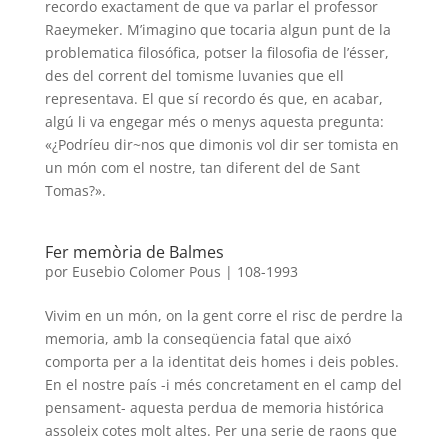
recordo exactament de que va parlar el professor
Raeymeker. M’imagino que tocaria algun punt de la
problematica filosófica, potser la filosofia de l’ésser,
des del corrent del tomisme luvanies que ell
representava. El que sí recordo és que, en acabar,
algú li va engegar més o menys aquesta pregunta:
«¿Podríeu dir~nos que dimonis vol dir ser tomista en
un món com el nostre, tan diferent del de Sant
Tomas?».
Fer memòria de Balmes
por
Eusebio Colomer Pous
|
108-1993
Vivim en un món, on la gent corre el risc de perdre la
memoria, amb la conseqüencia fatal que aixó
comporta per a la identitat deis homes i deis pobles.
En el nostre país -i més concretament en el camp del
pensament- aquesta perdua de memoria histórica
assoleix cotes molt altes. Per una serie de raons que