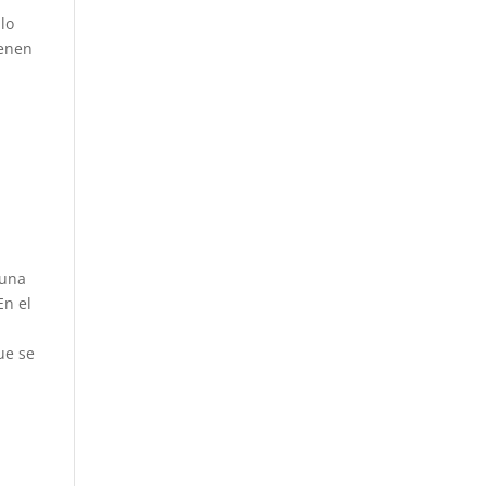
lo
ienen
 una
En el
ue se