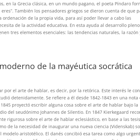
, en la Grecia clásica, en un mundo pagano, el poeta Píndaro fo
que eres”. También los pensadores griegos se dieron cuenta de que 
a ordenación de la propia vida, para así poder llevar a cabo las
cesita de la actividad educativa. En esta ayuda al desarrollo plen
enen tres elementos esenciales: las tendencias naturales, la razón 
 moderno de la mayéutica socrática
 por el arte de hablar, es decir, por la retórica. Este interés le co
 estudió detenidamente. Se refiere a él desde 1842-1843 en una nota 
 1845 proyectó escribir alguna cosa sobre el arte de hablar bajo la
 medio del seudónimo Johannes de Silentio. En 1847 Kierkegaard rec
te rigurosa sobre el arte de hablar eclesiástico, en base a las tesi
mismo de la necesidad de inaugurar una nueva ciencia (Videnskab) s
l modelo aristotélico. El danés concibió esa tarea como algo urgent