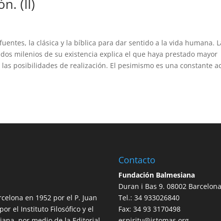
. (II)
fuentes, la clásica y la bíblica para dar sentido a la vida humana. 
 dos milenios de su existencia explica el que haya prestado mayor
 las posibilidades de realización. El pesimismo es una constante a
Contacto
Fundación Balmesiana
Duran i Bas 9. 08002 Barcelon
rcelona en 1952 por el P. Juan
Tel.: 34 933026840
r el Instituto Filosófico y el
Fax: 34 93 3170498
ana, por medio de la Editorial
espiritu@istomas.org