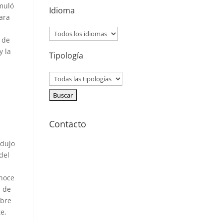
rmuló
Idioma
para
o de
y la
Tipología
Contacto
ndujo
del
onoce
s de
obre
e,