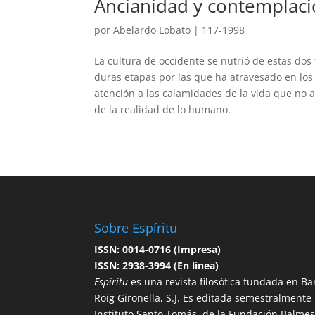
Ancianidad y contemplación
por
Abelardo Lobato
|
117-1998
La cultura de occidente se nutrió de estas dos 
duras etapas por las que ha atravesado en los
atención a las calamidades de la vida que no a
de la realidad de lo humano.
Sobre Espíritu
ISSN: 0014-0716 (Impresa)
ISSN: 2938-3994 (En línea)
Espíritu
es una revista filosófica fundada en Ba
Roig Gironella, S.J. Es editada semestralmente po
Instituto Santo Tomás, de la Fundación Balmesi